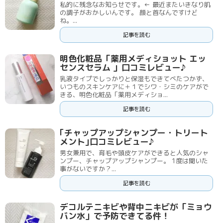
私的に残念なお知らせです。← 最近またいきなり肌
の調子がおかしいんです。 顔と首なんですけど
ね。...
記事を読む
明色化粧品「薬用メディショット エッ
センスセラム 」口コミレビュー♪
乳液タイプでしっかりと保湿もできてべたつかず、
いつものスキンケアに＋１でシワ・シミのケアがで
きる、明色化粧品「薬用メディショ...
記事を読む
｢チャップアップシャンプー・トリート
メント｣口コミレビュー♪
男女兼用で、育毛や頭皮ケアができると人気のシャ
ンプー、チャップアップシャンプー。 1度は聞いた
事がないですか？...
記事を読む
デコルテニキビや背中ニキビが「ミョウ
バン水」で予防できてる件！