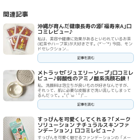
関連記事
沖縄が育んだ健康長寿の源｢福寿来A｣口
コミレビュー♪
私は、美容や健康に効果があるといわれているお茶
(紅茶やハーブ茶)が大好きです。(*´﹀`*) 今回、モン
ドセレクション...
記事を読む
メトラッセ｢ジュエリーソープ｣口コミレ
ビュー♪弱酸性のアミノ酸系洗顔石鹸！
私、洗顔料は泡立ちが良いものが好きなんですが、
それって、肌に必要な皮脂まで洗い流してしまって
るんだって。｡ﾟ(ﾟ´ω｀ﾟ)ﾟ...
記事を読む
すっぴんを可愛くしてくれる？｢メーク
ソリューション ナチュラルスキンファ
ンデーション」口コミレビュー♪
すっぴんを可愛く魅せるファンデーションの「メー