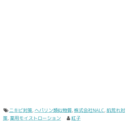
ニキビ対策
,
ヘパリン類似物質
,
株式会社NALC
,
肌荒れ対
策
,
薬用モイストローション
紅子