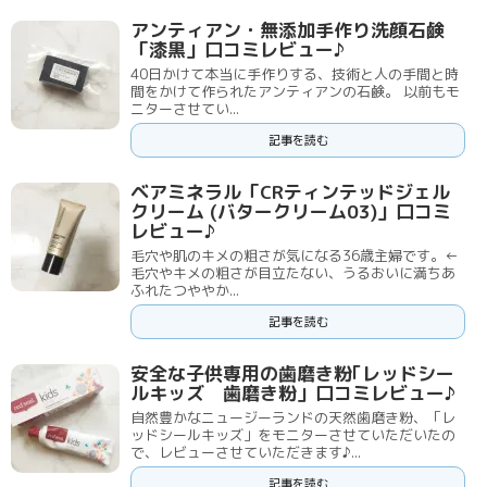
アンティアン・無添加手作り洗顔石鹸
「漆黒」口コミレビュー♪
40日かけて本当に手作りする、技術と人の手間と時
間をかけて作られたアンティアンの石鹸。 以前もモ
ニターさせてい...
記事を読む
ベアミネラル「CRティンテッドジェル
クリーム (バタークリーム03)」口コミ
レビュー♪
毛穴や肌のキメの粗さが気になる36歳主婦です。←
毛穴やキメの粗さが目立たない、うるおいに満ちあ
ふれたつややか...
記事を読む
安全な子供専用の歯磨き粉｢レッドシー
ルキッズ 歯磨き粉」口コミレビュー♪
自然豊かなニュージーランドの天然歯磨き粉、「レ
ッドシールキッズ」をモニターさせていただいたの
で、レビューさせていただきます♪...
記事を読む