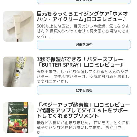
目元をふっくらエイジングケア｢ホメオ
バウ・アイクリーム｣口コミレビュー♪
30代以上になると、目尻のシワや乾燥、気になりま
せん？ 目尻のシワって老けて見えるから嫌なんです
よね。 ...
記事を読む
3秒で保湿ができる！バタースプレー
「BUTTER SPRAY」口コミレビュー♪
天然由来で、しっかり保湿してくれると人気のシア
バター。 でもシアバターは、空気に触れると酸化し
て変なニオイがし...
記事を読む
「ベジーアップ酵素粒」口コミレビュー
♪代謝をアップしてダイエットをサポー
トしてくれるサプリメント
最近ドカ食いが止まりません。 甘いもの、とくに和
菓子やパンなどをドカ食いしてます。 おかげで、
た...