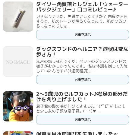
ダイソー角質落としジェル「ウォーター
パックジェリー」口コミレビュー♪
いきなりですが、角質ケアしてますか？ 角質ケアを
すると、肌のトーンが明るくなったり、肌がつるつ
るになったりしま...
記事を読む
ダックスフンドのヘルニア？症状は変な
歩き方！
先月の話しなんですが、ペットのダックスフンドの
様子がおかしかったんです。 私は体調を崩して入院
していたんですが(1週間程度)、...
記事を読む
2～3歳児のセルフカット♪襟足の部分だ
けを刈り上げました！
息子君の髪の毛が伸びてきました！(*ﾟДﾟ)/ もとも
と少し女の子顔な息子君。( ˘ ³˘)♥ ...
記事を読む
保育園用水筒選びを失敗しましたｗ