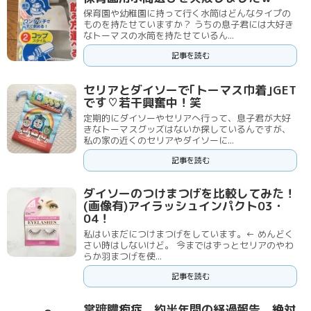
保育園や幼稚園に持って行く水筒はどんなタイプの
ものを持たせていますか？ うちの息子君には大好き
なトーマスの水筒を持たせているん...
記事を読む
セリアとダイソーで｢トーマス巾着｣GET
です♡若干興奮中！笑
定期的にダイソーやセリアへ行って、息子君が大好
きなトーマスグッズはないか探しているんですが、
私の家の近くのセリアやダイソーに...
記事を読む
ダイソーのつけまつげを比較してみた！
(画像有)アイラッシュインパクト03・
04！
私はいまだにつけまつげをしています。← めんどく
さい時はしないけど。 今まではずっとセリアのやわ
らか羽まつげを使...
記事を読む
掌蹠膿疱症、約半年間の経過報告。絶対