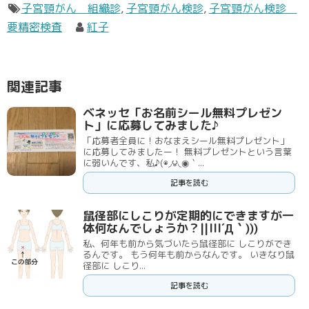
子宮頸がん 組織診
,
子宮頸がん検診
,
子宮頸がん検診
要精密検査
紅子
関連記事
ベネッセ「お名前シール無料プレゼン
ト」に応募してみました♪
「応募者全員に！おなまえシール無料プレゼント」
に応募してみましたー！ 無料プレゼントという言葉
に弱いんです、私♪(◉◞౪◟◉｀...
記事を読む
鼠径部にしこりが定期的にできますが一
体何なんでしょうか？||lll´Д｀)))
私、何年も前から気づいたら鼠径部に しこりができ
るんです。 もう何年も前からなんです。 いきなり鼠
径部に しこり...
記事を読む