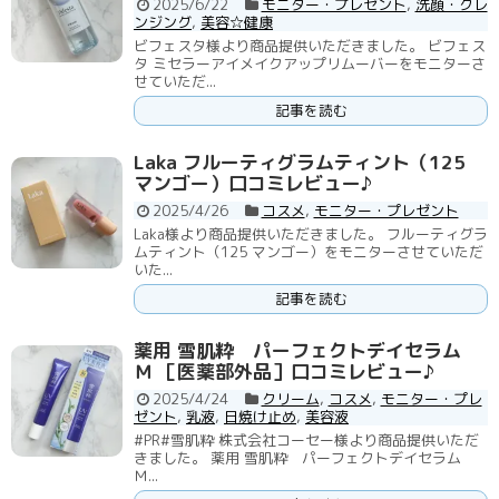
2025/6/22
モニター・プレゼント
,
洗顔・クレ
ンジング
,
美容☆健康
ビフェスタ様より商品提供いただきました。 ビフェス
タ ミセラーアイメイクアップリムーバーをモニターさ
せていただ...
記事を読む
Laka フルーティグラムティント（125
マンゴー）口コミレビュー♪
2025/4/26
コスメ
,
モニター・プレゼント
Laka様より商品提供いただきました。 フルーティグラ
ムティント（125 マンゴー）をモニターさせていただ
いた...
記事を読む
薬用 雪肌粋 パーフェクトデイセラム
Ｍ ［医薬部外品］口コミレビュー♪
2025/4/24
クリーム
,
コスメ
,
モニター・プレ
ゼント
,
乳液
,
日焼け止め
,
美容液
#PR#雪肌粋 株式会社コーセー様より商品提供いただ
きました。 薬用 雪肌粋 パーフェクトデイセラム
Ｍ...