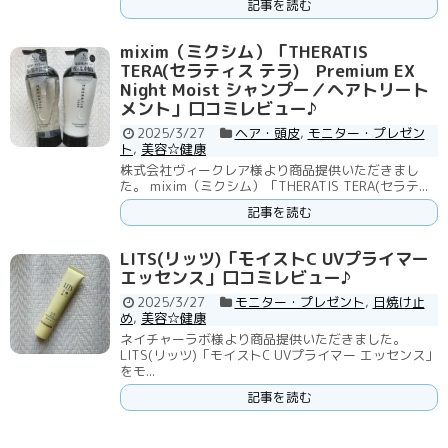
記事を読む
mixim（ミクシム）「THERATIS
TERA(セラティス テラ) Premium EX
Night Moist シャンプー／ヘアトリート
メント」口コミレビュー♪
2025/3/27
ヘア・頭皮
,
モニター・プレゼン
ト
,
美容☆健康
株式会社ヴィークレア様より商品提供いただきまし
た。 mixim（ミクシム）「THERATIS TERA(セラテ...
記事を読む
LITS(リッツ)「モイストC UVプライマー
エッセンス」口コミレビュー♪
2025/3/27
モニター・プレゼント
,
日焼け止
め
,
美容☆健康
ネイチャーラボ様より商品提供いただきました。
LITS(リッツ)「モイストC UVプライマー エッセンス」
をモ...
記事を読む