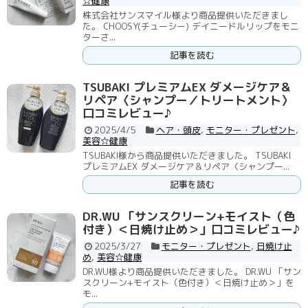
☆健康
株式会社サンスマイル様より商品提供いただきまし
た。 CHOOSY(チューシー) デイニードルリップをモニ
ターさ...
記事を読む
TSUBAKI プレミアムEX ダメージケア＆
リペア〈シャンプー／トリートメント〉
口コミレビュー♪
2025/4/5
ヘア・頭皮
,
モニター・プレゼント
,
美容☆健康
TSUBAKI様から商品提供いただきました。 TSUBAKI
プレミアムEX ダメージケア＆リペア〈シャンプー...
記事を読む
DR.WU 「サンスクリーン+モイスト（色
付き）＜日焼け止め＞」口コミレビュー♪
2025/3/27
モニター・プレゼント
,
日焼け止
め
,
美容☆健康
DR.WU様より商品提供いただきました。 DR.WU 「サン
スクリーン+モイスト（色付き）＜日焼け止め＞」を
モ...