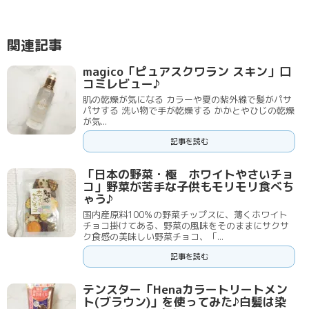
関連記事
magico「ピュアスクワラン スキン」口
コミレビュー♪
肌の乾燥が気になる カラーや夏の紫外線で髪がパサ
パサする 洗い物で手が乾燥する かかとやひじの乾燥
が気...
記事を読む
「日本の野菜・極 ホワイトやさいチョ
コ」野菜が苦手な子供もモリモリ食べち
ゃう♪
国内産原料100％の野菜チップスに、薄くホワイト
チョコ掛けてある、野菜の風味をそのままにサクサ
ク食感の美味しい野菜チョコ、「...
記事を読む
テンスター「Henaカラートリートメン
ト(ブラウン)」を使ってみた♪白髪は染