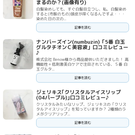
まるのか？(画像有り)
白髪染めしても、すぐ白髪目立つし、私、白髪染め
すると(市販のもの)頭皮が痒くなるんですよ・・・
染めた日の次の...
記事を読む
ナンバーズイン(numbuzin)「5番 白玉
グルタチオンＣ美容液」口コミレビュー
♪
株式会社 Benow様から商品提供いただきました！ 高
機能性＋低刺激美白ケアで注目されている、５番 白
玉グルタ...
記事を読む
ジェリキス｢クリスタルアイスリップ
(04パープル)｣口コミレビュー♪
クリスタルみたいなリップ、ジェリキスの「クリス
タルアイスリップ」を知っていますか？ 2種類のラ
メがクリアリップ...
記事を読む