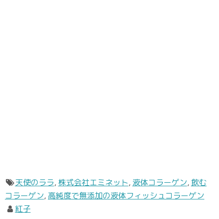
天使のララ
,
株式会社エミネット
,
液体コラーゲン
,
飲む
コラーゲン
,
高純度で無添加の液体フィッシュコラーゲン
紅子