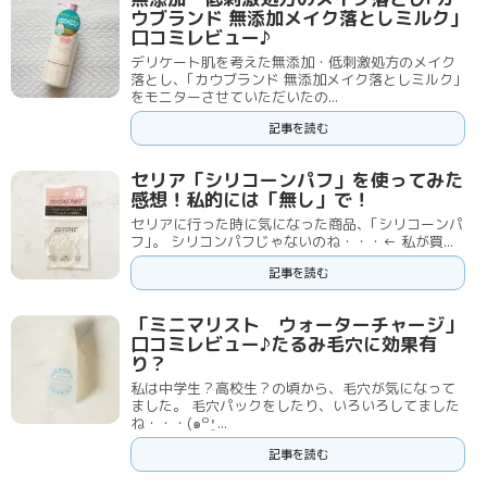
ウブランド 無添加メイク落としミルク｣
口コミレビュー♪
デリケート肌を考えた無添加・低刺激処方のメイク
落とし、｢カウブランド 無添加メイク落としミルク｣
をモニターさせていただいたの...
記事を読む
セリア「シリコーンパフ」を使ってみた
感想！私的には「無し」で！
セリアに行った時に気になった商品、｢シリコーンパ
フ｣。 シリコンパフじゃないのね・・・← 私が買...
記事を読む
「ミニマリスト ウォーターチャージ」
口コミレビュー♪たるみ毛穴に効果有
り？
私は中学生？高校生？の頃から、毛穴が気になって
ました。 毛穴パックをしたり、いろいろしてました
ね・・・(๑꒪⍘...
記事を読む