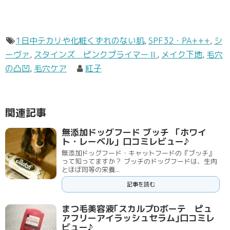
1日中テカリや化粧くずれのない肌
,
SPF32・PA+++
,
シ
ーヴァ
,
スタインズ ピンクプライマーⅡ
,
メイク下地
,
毛穴
の凸凹
,
毛穴ケア
紅子
関連記事
無添加ドッグフード ブッチ 「ホワイ
ト・レーベル」口コミレビュー♪
無添加ドッグフード・キャットフードの『ブッチ』
って知ってますか？ ブッチのドッグフードは、生肉
とほぼ同等の栄養...
記事を読む
まつ毛美容液｢スカルプDボーテ ピュ
アフリーアイラッシュセラム｣口コミレ
ビュー♪