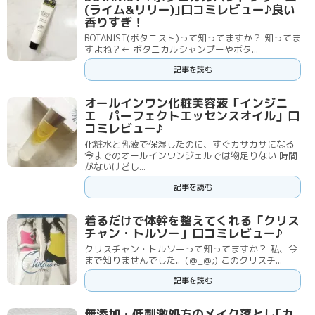
(ライム&リリー)｣口コミレビュー♪良い
香りすぎ！
BOTANIST(ボタニスト)って知ってますか？ 知ってま
すよね？← ボタニカルシャンプーやボタ...
記事を読む
オールインワン化粧美容液「インジニ
エ パーフェクトエッセンスオイル」口
コミレビュー♪
化粧水と乳液で保湿したのに、すぐカサカサになる
今までのオールインワンジェルでは物足りない 時間
がないけどし...
記事を読む
着るだけで体幹を整えてくれる「クリス
チャン・トルソー」口コミレビュー♪
クリスチャン・トルソーって知ってますか？ 私、今
まで知りませんでした。(＠_＠;) このクリスチ...
記事を読む
無添加・低刺激処方のメイク落とし｢カ