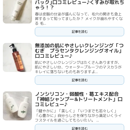
パック｣口コミレビュー♪くすみが取れち
ゃう！？
春は皮脂の分泌が盛んになって、毛穴の開きも急上
昇するって知ってましたか？ メイクが崩れやすくな
る 毛...
記事を読む
無添加の肌にやさしいクレンジング「つ
むぎ プラセンタクレンジングオイル」
口コミレビュー♪
肌にやさしいクレンジングはたくさんありますが、
肌にやさしい分、ウォータープルーフのマスカラが
キレイに落ちないものもありますよ...
記事を読む
ノンシリコン・弱酸性・葛エキス配合
「神結シャンプー&トリートメント」口
コミレビュー♪
「健やかに」「美しく」「いつまでも若々しく」
「心豊かに」自分らしさを保ちながら満足いくライ
フスタイルを過ごしてもらいたい。 ...
記事を読む