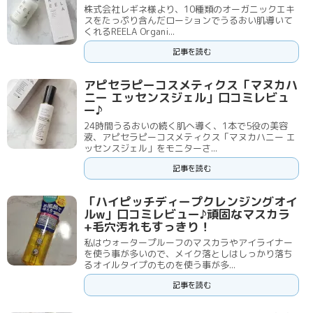
株式会社レギネ様より、10種類のオーガニックエキ
スをたっぷり含んだローションでうるおい肌導いて
くれるREELA Organi...
記事を読む
アピセラピーコスメティクス「マヌカハ
ニー エッセンスジェル」口コミレビュ
ー♪
24時間うるおいの続く肌へ導く、1本で5役の美容
液、アピセラピーコスメティクス「マヌカハニー エ
ッセンスジェル」をモニターさ...
記事を読む
「ハイピッチディープクレンジングオイ
ルw」口コミレビュー♪頑固なマスカラ
+毛穴汚れもすっきり！
私はウォータープルーフのマスカラやアイライナー
を使う事が多いので、メイク落としはしっかり落ち
るオイルタイプのものを使う事が多...
記事を読む