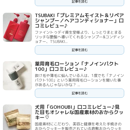
記事を読む
TSUBAKI「プレミアムモイスト＆リペア
シャンプー／ヘアコンディショナー」口
コミレビュー♪
ファイントゥデイ資生堂様より、しっとりまとまる
リッチな艶髪へ導いてくれるシャンプー&コンディシ
ョナー、TSUBAKI...
記事を読む
薬用育毛ローション「ナノインパクト
100」口コミレビュー♪
抜け毛や薄毛に悩んでいる人は、1度でも「ナノイン
パクト100」という薬用育毛ローションを聞いた事
があるんじゃないかな？ ...
記事を読む
犬用「GOHOUBI」口コミレビュー♪見
た目もオシャレな国産素材のおからクッ
キー♡
国産素材にこだわり、美容と健康を考えた手焼きの
おからクッキーを販売されている倉敷おからクッキ