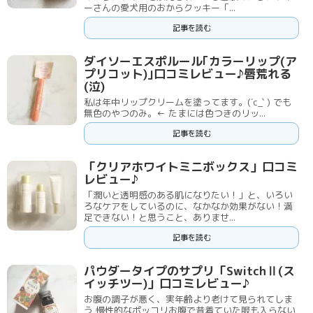
ーさんの愛犬用のおからクッキー「...
記事を読む
ダイソーエスポルール｢カラーリップ(ア
プリコット)｣口コミレビュー♪唇荒れる
(泣)
私は年中リップクリームを塗ってます。(´c_` ) でも
無色のやつのみ。← たまには色つきのリッ...
記事を読む
「クリアホワイトミニボックス」口コミ
レビュー♪
「潤いと透明感のある肌になりたい！」と、いろい
ろなケアをしているのに、なかなか効果がない！満
足できない！と思うこと、ありませ...
記事を読む
パウダータイプのサプリ「SwitchⅡ(ス
イッチツー)」口コミレビュー♪
お腹の調子が悪く、実年齢より老けて見られてしま
う 慢性的なポッコリお腹で昔着ていた服も入らない