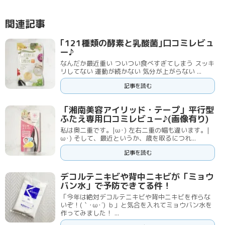
関連記事
｢121種類の酵素と乳酸菌｣口コミレビュ
ー♪
なんだか最近重い ついつい食べすぎてしまう スッキ
リしてない 運動が続かない 気分が上がらない ...
記事を読む
「湘南美容アイリッド・テープ」平行型
ふたえ専用口コミレビュー♪(画像有り)
私は奥二重です。|ω･) 左右二重の幅も違います。|
ω･) そして、最近というか、歳を取るにつれ...
記事を読む
デコルテニキビや背中ニキビが「ミョウ
バン水」で予防できてる件！
「今年は絶対デコルテニキビや背中ニキビを作らな
いぞ！(｀･ω･´) ｂ」と気合を入れてミョウバン水を
作ってみました！ ...