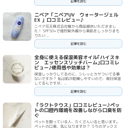
記事を読む
ニベア「ニベアUV ウォータージェル
EX 」口コミレビュー♪
ニベア花王株式会社様から商品提供いただきまし
た！ SPF50+で強烈紫外線から素肌をしっかりまも
りたい ...
記事を読む
全身に使える保湿美容オイル｢ハイスキ
ン エッセンスリッチバーム｣口コミレ
ビュー♪使用感や効果は？
保湿しっかりしてるのに、シレッとカサついてる事
ないですか？ 私は肌が乾燥しやすいので、毎日保湿
してるんですが、...
記事を読む
「ラクトテウス」口コミレビュー♪ペッ
トの口腔内環境を改善しながら口臭を防
ぐ
ペットを飼っている人、たくさんいると思います。
ペットの口臭、気になりますか？ うちのダックス