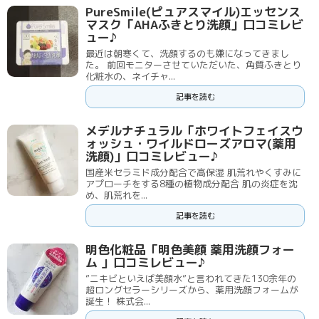
PureSmile(ピュアスマイル)エッセンス
マスク「AHAふきとり洗顔」口コミレビ
ュー♪
最近は朝寒くて、洗顔するのも嫌になってきまし
た。 前回モニターさせていただいた、角質ふきとり
化粧水の、ネイチャ...
記事を読む
メデルナチュラル「ホワイトフェイスウ
ォッシュ・ワイルドローズアロマ(薬用
洗顔)」口コミレビュー♪
国産米セラミド成分配合で高保湿 肌荒れやくすみに
アプローチをする8種の植物成分配合 肌の炎症を沈
め、肌荒れを...
記事を読む
明色化粧品「明色美顔 薬用洗顔フォー
ム 」口コミレビュー♪
”ニキビといえば美顔水”と言われてきた130余年の
超ロングセラーシリーズから、薬用洗顔フォームが
誕生！ 株式会...