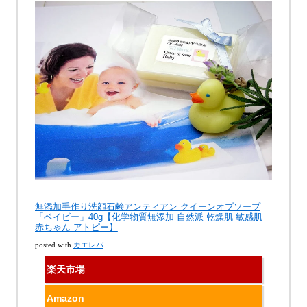
無添加手作り洗顔石鹸アンティアン クイーンオブソープ
「ベイビー」40g【化学物質無添加 自然派 乾燥肌 敏感肌
赤ちゃん アトピー】
posted with
カエレバ
楽天市場
Amazon