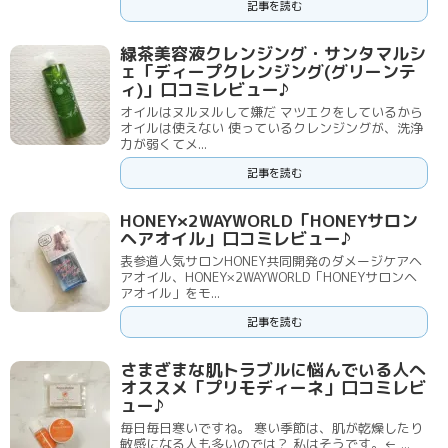
記事を読む
緑茶美容液クレンジング・サンタマルシ
ェ「ディープクレンジング(グリーンテ
ィ)」口コミレビュー♪
オイルはヌルヌルして嫌だ マツエクをしているから
オイルは使えない 使っているクレンジングが、洗浄
力が弱くてメ...
記事を読む
HONEY×2WAYWORLD「HONEYサロン
ヘアオイル」口コミレビュー♪
表参道人気サロンHONEY共同開発のダメージケアヘ
アオイル、HONEY×2WAYWORLD「HONEYサロンヘ
アオイル」をモ...
記事を読む
さまざまな肌トラブルに悩んでいる人へ
オススメ「プリモディーネ」口コミレビ
ュー♪
毎日毎日寒いですね。 寒い季節は、肌が乾燥したり
敏感になる人も多いのでは？ 私はそうです。← ...