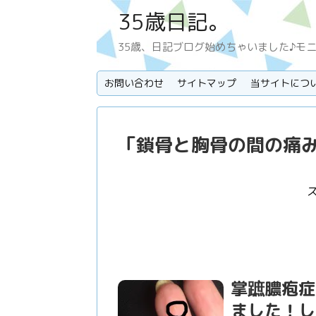
35歳日記。
35歳、日記ブログ始めちゃいました♪モ
お問い合わせ
サイトマップ
当サイトにつ
「
鎖骨と胸骨の間の痛
掌蹠膿疱症
ました！し