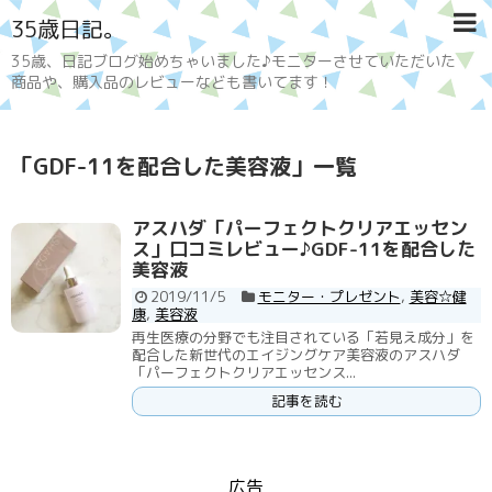
35歳日記。
35歳、日記ブログ始めちゃいました♪モニターさせていただいた
商品や、購入品のレビューなども書いてます！
「
GDF-11を配合した美容液
」
一覧
アスハダ「パーフェクトクリアエッセン
ス」口コミレビュー♪GDF-11を配合した
美容液
2019/11/5
モニター・プレゼント
,
美容☆健
康
,
美容液
再生医療の分野でも注目されている「若見え成分」を
配合した新世代のエイジングケア美容液のアスハダ
「パーフェクトクリアエッセンス...
記事を読む
広告