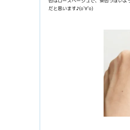
色はローズベージュで、茶色っぽいよ
だと思います♪(о´∀`о)