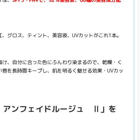
Ⅱは、
SPF5・PA+で、92％美容液、68種の美容成分配
、グロス、ティント、美容液、UVカットがこれ1本。
描け、自分に合った色にふんわり染まるので、乾燥・く
い唇を長時間キープし、肌を明るく魅せる効果・UVカッ
 アンフェイドルージュ Ⅱ」を