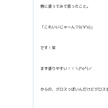
唇に塗ってみて思ったこと。
「これいいじゃ～ん♡(о´∀`о)」
です！笑
まず塗りやすい！！＼(^o^)／
からの、グロスっぽいんだけどグロスまで