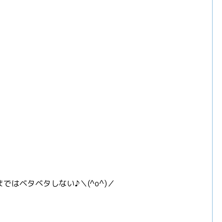
はベタベタしない♪＼(^o^)／