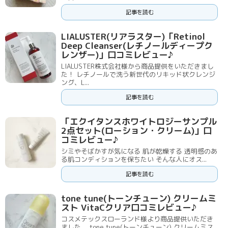
記事を読む
LIALUSTER(リアラスター)「Retinol
Deep Cleanser(レチノールディープク
レンザー)」口コミレビュー♪
LIALUSTER株式会社様から商品提供をいただきまし
た！ レチノールで洗う新世代のリキッド状クレンジ
ング、L...
記事を読む
「エクイタンスホワイトロジーサンプル
2点セット(ローション・クリーム)」口
コミレビュー♪
シミやそばかすが気になる 肌が乾燥する 透明感のあ
る肌コンディションを保ちたい そんな人にオス...
記事を読む
tone tune(トーンチューン) クリームミ
スト VitaCクリア口コミレビュー♪
コスメテックスローランド様より商品提供いただき
ました。 tone tune(トーンチューン) クリームミス