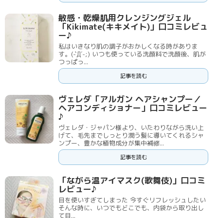
敏感・乾燥肌用クレンジングジェル
「Kikimate(キキメイト)」口コミレビュ
ー♪
私はいきなり肌の調子がおかしくなる時がありま
す。(-`Д´-;) いつも使っている洗顔料で洗顔後、肌が
つっぱっ...
記事を読む
ヴェレダ「アルガン ヘアシャンプー／
ヘアコンディショナー」口コミレビュー
♪
ヴェレダ・ジャパン様より、いたわりながら洗い上
げて、毛先までしっとり潤う髪に導いてくれるシャ
ンプー、豊かな植物成分が集中補修...
記事を読む
「ながら温アイマスク(歌舞伎)」口コミ
レビュー♪
目を使いすぎてしまった 今すぐリフレッシュしたい
そんな時に、いつでもどこでも、内袋から取り出し
て目...