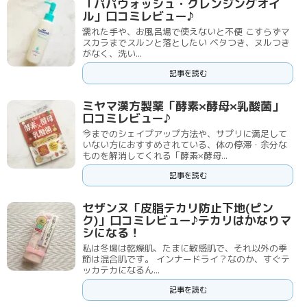
「パパウォッシュ・クレンジングオイ
ル」口コミレビュー♪
濡れた手や、お風呂場で使えないと不便 こすらずマ
スカラまでスルンと落としたい ベタつき、ヌルつき
がなく、洗い...
記事を読む
ミヤマ漢方製薬「酵素×酵母×乳酸菌」
口コミレビュー♪
今までのシェイプアップ方法や、サプリに満足して
いない方におすすめされている、体の停滞・余分な
ものを解消してくれる「酵素×酵母...
記事を読む
セザンヌ「皮脂テカリ防止下地(ピン
ク)」口コミレビュー♪テカリはかなりマ
シになる！
私は冬場は乾燥肌、たまに敏感肌で、それ以外の季
節は混合肌です。 インナードライ？なのか、すぐテ
ッカテカになるん...
記事を読む