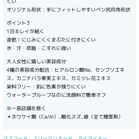
くい
オリジナル形状：手にフィットしやすいペン尻四角形状
ポイント3
1日キレイが続く
速乾！にじみにくくまぶたに付きにくい
水・汗・皮脂・こすれに強い
大人女性に嬉しい美容成分
4種の美容成分配合：ヒアルロン酸Na、センブリエキ
ス、カニナバラ果実エキス、カミツレ花エキス
染料フリー：肌に色素が残りにくい
ウォータープルーフなのに洗顔料で簡単オフ
※一部店舗を除く
＊ホウケイ酸（Ca/Al）､酸化スズ､銀（全て輝度剤）
マスコード スリークリキッド アイライナー