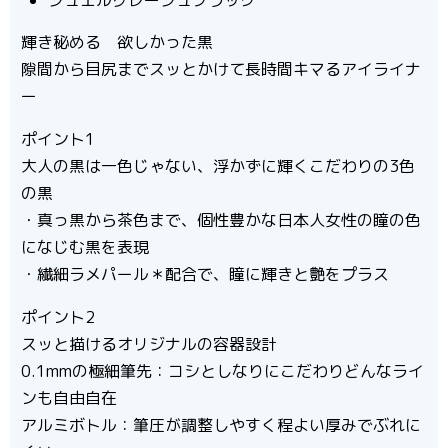
ジュエルグレージュブラック
輝き秘める 欲しかった黒
隙間から目尻までスッとかけて長時間キマるアイライナ
ー
ポイント1
大人の黒は一色じゃない、浮かずに輝くこだわりの3色
の黒
・真っ黒から茶色まで、個性豊かな日本人女性の瞳の色
になじむ黒を表現
・繊細ラメパール＊配合で、瞳に輝きと艶をプラス
ポイント2
スッと描けるオリジナルの容器設計
0.1mmの極細筆先：コシとしなりにこだわりどんなライ
ンも自由自在
アルミボトル：筆圧が調整しやすく程よい厚みでぶれに