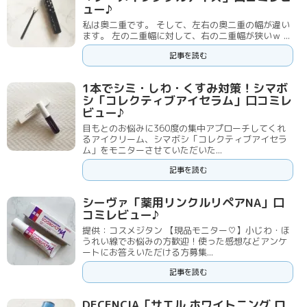
ュー♪
私は奥二重です。 そして、左右の奥二重の幅が違い
ます。 左の二重幅に対して、右の二重幅が狭いｗ ...
記事を読む
1本でシミ・しわ・くすみ対策！シマボ
シ「コレクティブアイセラム」口コミレ
ビュー♪
目もとのお悩みに360度の集中アプローチしてくれ
るアイクリーム、シマボシ「コレクティブアイセラ
ム」をモニターさせていただいた...
記事を読む
シーヴァ「薬用リンクルリペアNA」口
コミレビュー♪
提供：コスメジタン 【現品モニター♡】小じわ・ほ
うれい線でお悩みの方歓迎！使った感想などアンケ
ートにお答えいただける方募集...
記事を読む
DECENCIA「サエル ホワイトニング ロ