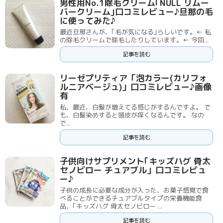
男性用No.1除毛クリーム｢NULL リムー
バークリーム｣口コミレビュー♪旦那の毛
に使ってみた♪
最近旦那さんが、｢毛が気になる｣らしいです。← 私
の除毛クリームで除毛したりしています。← 今回...
記事を読む
リーゼプリティア「泡カラー(カリフォ
ルニアベージュ)」口コミレビュー♪画像
有
私、最近、白髪が増えてる感じがするんですよ。 で
も、白髪染めすると頭皮が痒くなるんです。 なの
で...
記事を読む
子供向けサプリメント｢キッズハグ 骨太
セノビロー チュアブル」口コミレビュ
ー♪
子供の成長に必要な成分が入った、お菓子感覚で食
べることができるチュアブルタイプの栄養機能食
品、｢キッズハグ 骨太セノビロー ...
記事を読む