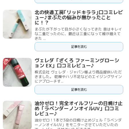
北の快適工房｢リッドキララ｣口コミレビ
ュー♪まぶたの悩みが無かったこと
に！？
まぶたが下がって目が小さくなってきた 昔はキレイ
な二重だったのに、最近は三重になって線が増えて
きた ...
記事を読む
ヴェレダ「ざくろ ファーミングローシ
ョン EX」口コミレビュー♪
株式会社 ヴェレダ・ジャパン様より商品提供いただ
きました。 乾燥やハリ不足などのエイジングサイン
にアプローチす...
記事を読む
油分ゼロ！完全オイルフリーの日焼け止
め「ラベンダーノンオイルUV」口コミ
レビュー♪
油分ゼロ！1本で3役の日焼け止めジェル「ラベンダ
ーノンオイルUV」をモニターさせていただいたの