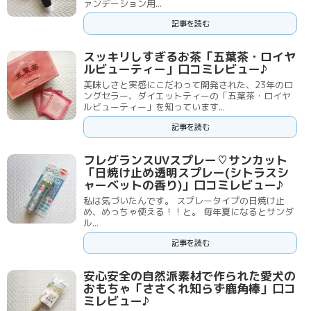
ァンデーション用...
記事を読む
スッキリしすぎるお茶「五葉茶・ロイヤ
ルビューティー」口コミレビュー♪
美味しさと実感にこだわって開発された、23年のロ
ングセラー、ダイエットティーの「五葉茶・ロイヤ
ルビューティー」を知っています...
記事を読む
フレグランスUVスプレー♡サンカット
「日焼け止め透明スプレー(シトラスシ
ャーベットの香り)」口コミレビュー♪
私は気づいたんです。 スプレータイプの日焼け止
め、めっちゃ使える！！と。 毎年夏になるとサンダ
ル...
記事を読む
安心安全の自然派素材で作られた愛犬の
おもちゃ「ささくれ知らず鹿角棒」口コ
ミレビュー♪