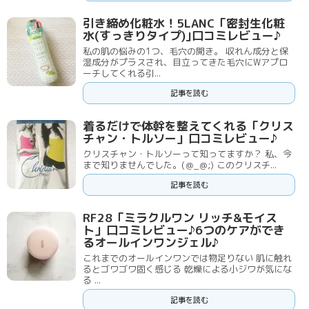
引き締め化粧水！5LANC「密封生化粧
水(すっきりタイプ)｣口コミレビュー♪
私の肌の悩みの1つ、毛穴の開き。 収れん成分と保
湿成分がプラスされ、目立ってきた毛穴にWアプロ
ーチしてくれる引...
記事を読む
着るだけで体幹を整えてくれる「クリス
チャン・トルソー」口コミレビュー♪
クリスチャン・トルソーって知ってますか？ 私、今
まで知りませんでした。(＠_＠;) このクリスチ...
記事を読む
RF28「ミラクルワン リッチ&モイス
ト」口コミレビュー♪6つのケアができ
るオールインワンジェル♪
これまでのオールインワンでは物足りない 肌に触れ
るとゴワゴワ固く感じる 乾燥による小ジワが気にな
る ...
記事を読む