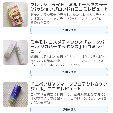
フレッシュライト「ミルキーヘアカラー
(パッションブロンド)｣口コミレビュー♪
激安というか鬼安で売られていたフレッシュライト
の「ミルキーヘアカラー(パッションブロンド)｣。 白
髪染めを買う...
記事を読む
ミキモト コスメティックス「ムーンパ
ール リカバーエッセンス」口コミレビ
ュー♪
乾燥による小じわを目立たなくし、弾むような肌へ
導くハリ対策美容液、ミキモト コスメティックス
「ムーンパール リカバーエッセン...
記事を読む
「ニベアＵＶディーププロテクト＆ケア
ジェル」口コミレビュー♪
ニベア花王株式会社様より、 紫外線を浴びて肌にシ
ミができそうで心配・・・ 日やけ止めには、うるお
いなど美容効...
記事を読む