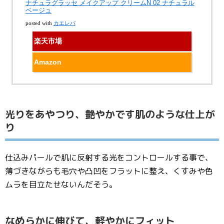
ナチュラグラッセ メイクアップ クリームN 02 ナチュラル
ベージュ
posted with
カエレバ
楽天市場
Amazon
光りをあやつり、艶やかです肌のような仕上が
り
仕込みパールで肌に反射する光をコントロールする事で、
薄づきながらも毛穴や凸凹をフラットに整え、くすみや色
ムラを目立たせないんだそう。
なめらかに伸びて、軽やかにフィット