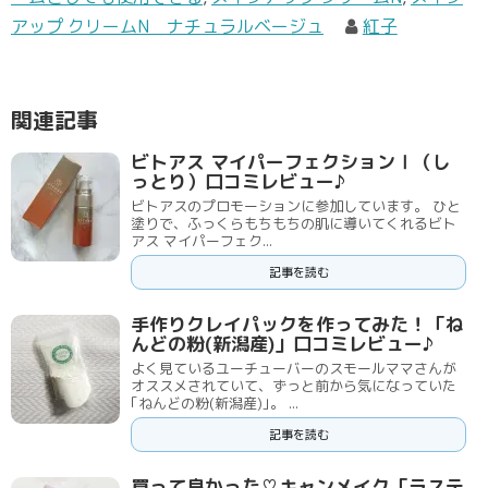
アップ クリームN ナチュラルベージュ
紅子
関連記事
ビトアス マイパーフェクションⅠ（し
っとり）口コミレビュー♪
ビトアスのプロモーションに参加しています。 ひと
塗りで、ふっくらもちもちの肌に導いてくれるビト
アス マイパーフェク...
記事を読む
手作りクレイパックを作ってみた！「ね
んどの粉(新潟産)」口コミレビュー♪
よく見ているユーチューバーのスモールママさんが
オススメされていて、ずっと前から気になっていた
｢ねんどの粉(新潟産)｣。 ...
記事を読む
買って良かった♡キャンメイク「ラステ