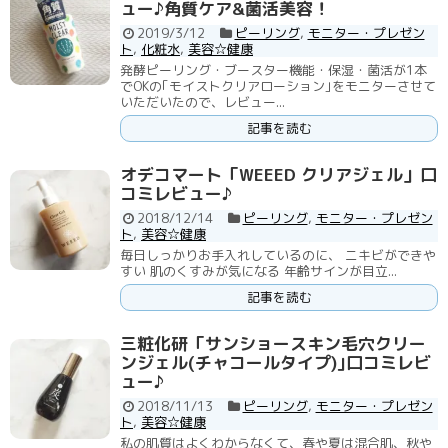
ュー♪角質ケア&菌活美容！
2019/3/12
ピーリング
,
モニター・プレゼン
ト
,
化粧水
,
美容☆健康
発酵ピーリング・ブースター機能・保湿・菌活が1本
でOKの｢モイストクリアローション｣をモニターさせて
いただいたので、レビュー...
記事を読む
オデコマート「WEEED クリアジェル」口
コミレビュー♪
2018/12/14
ピーリング
,
モニター・プレゼン
ト
,
美容☆健康
毎日しっかりお手入れしているのに、 ニキビができや
すい 肌のくすみが気になる 年齢サインが目立...
記事を読む
三粧化研「サンショースキン毛穴クリー
ンジェル(チャコールタイプ)｣口コミレビ
ュー♪
2018/11/13
ピーリング
,
モニター・プレゼン
ト
,
美容☆健康
私の肌質はよくわからなくて、春や夏は混合肌、秋や