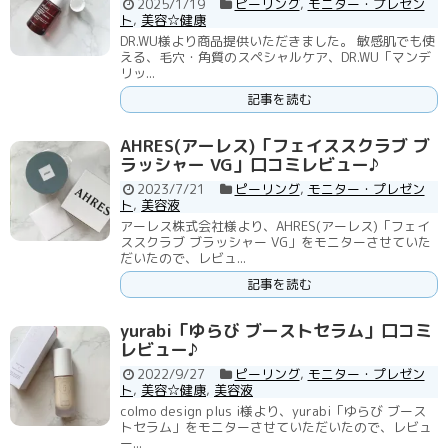
2025/1/19
ピーリング
,
モニター・プレゼン
ト
,
美容☆健康
DR.WU様より商品提供いただきました。 敏感肌でも使
える、毛穴・角質のスペシャルケア、DR.WU「マンデ
リッ...
記事を読む
AHRES(アーレス)「フェイススクラブ ブ
ラッシャー VG」口コミレビュー♪
2023/7/21
ピーリング
,
モニター・プレゼン
ト
,
美容液
アーレス株式会社様より、AHRES(アーレス)「フェイ
ススクラブ ブラッシャー VG」をモニターさせていた
だいたので、レビュ...
記事を読む
yurabi「ゆらび ブーストセラム」口コミ
レビュー♪
2022/9/27
ピーリング
,
モニター・プレゼン
ト
,
美容☆健康
,
美容液
colmo design plus i様より、yurabi「ゆらび ブース
トセラム」をモニターさせていただいたので、レビュ
ー...