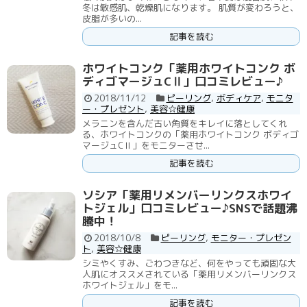
冬は敏感肌、乾燥肌になります。 肌質が変わろうと、
皮脂が多いの...
記事を読む
ホワイトコンク「薬用ホワイトコンク ボ
ディゴマージュCⅡ」口コミレビュー♪
2018/11/12
ピーリング
,
ボディケア
,
モニタ
ー・プレゼント
,
美容☆健康
メラニンを含んだ古い角質をキレイに落としてくれ
る、ホワイトコンクの「薬用ホワイトコンク ボディゴ
マージュCⅡ」をモニターさせ...
記事を読む
ソシア「薬用リメンバーリンクスホワイ
トジェル」口コミレビュー♪SNSで話題沸
騰中！
2018/10/8
ピーリング
,
モニター・プレゼン
ト
,
美容☆健康
シミやくすみ、ごわつきなど、何をやっても頑固な大
人肌にオススメされている「薬用リメンバーリンクス
ホワイトジェル」をモ...
記事を読む